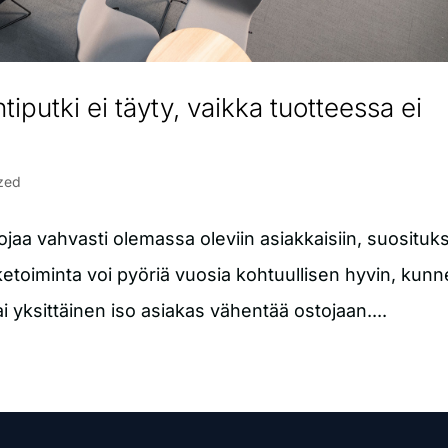
putki ei täyty, vaikka tuotteessa ei
zed
a vahvasti olemassa oleviin asiakkaisiin, suosituks
iketoiminta voi pyöriä vuosia kohtuullisen hyvin, kun
ai yksittäinen iso asiakas vähentää ostojaan....