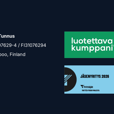
Tunnus
07629-4 / FI31076294
poo, Finland