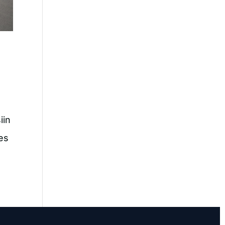
iin
nes