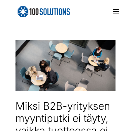
Miksi B2B-yrityksen
myyntiputki ei täyty,
vaikka tuotteessa ei