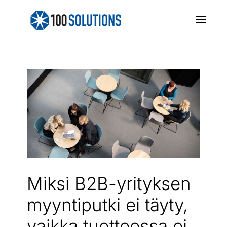
Miksi B2B-yrityksen
myyntiputki ei täyty,
vaikka tuotteessa ei